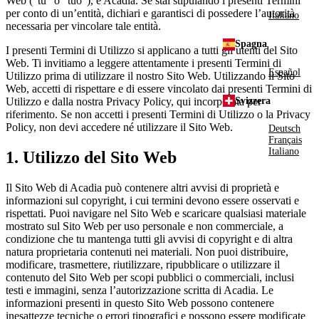
Web (“tu” o “tuo”), e Acadia. Se stai stipulando i presenti Termini
per conto di un’entità, dichiari e garantisci di possedere l’autorità
Italiano
necessaria per vincolare tale entità.
Spagna
I presenti Termini di Utilizzo si applicano a tutti gli utenti del Sito
Web. Ti invitiamo a leggere attentamente i presenti Termini di
Español
Utilizzo prima di utilizzare il nostro Sito Web. Utilizzando il Sito
Web, accetti di rispettare e di essere vincolato dai presenti Termini di
Svizzera
Utilizzo e dalla nostra Privacy Policy, qui incorporata per
riferimento. Se non accetti i presenti Termini di Utilizzo o la Privacy
Policy, non devi accedere né utilizzare il Sito Web.
Deutsch
Français
Italiano
1. Utilizzo del Sito Web
Il Sito Web di Acadia può contenere altri avvisi di proprietà e
informazioni sul copyright, i cui termini devono essere osservati e
rispettati. Puoi navigare nel Sito Web e scaricare qualsiasi materiale
mostrato sul Sito Web per uso personale e non commerciale, a
condizione che tu mantenga tutti gli avvisi di copyright e di altra
natura proprietaria contenuti nei materiali. Non puoi distribuire,
modificare, trasmettere, riutilizzare, ripubblicare o utilizzare il
contenuto del Sito Web per scopi pubblici o commerciali, inclusi
testi e immagini, senza l’autorizzazione scritta di Acadia. Le
informazioni presenti in questo Sito Web possono contenere
inesattezze tecniche o errori tipografici e possono essere modificate