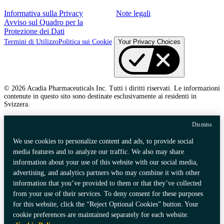
Informativa sulla Privacy
Note legali
Avviso sul Quadro per la
Protezione dei Dati
Termini di Utilizzo
Politica sui Cookie
Your Privacy Choices
© 2026 Acadia Pharmaceuticals Inc. Tutti i diritti riservati. Le informazioni
contenute in questo sito sono destinate esclusivamente ai residenti in
Svizzera.
Dismiss
We use cookies to personalize content and ads, to provide social
media features and to analyze our traffic. We also may share
information about your use of this website with our social media,
advertising, and analytics partners who may combine it with other
information that you’ve provided to them or that they’ve collected
from your use of their services. To deny consent for these purposes
for this website, click the “Reject Optional Cookies” button. Your
cookie preferences are maintained separately for each website.