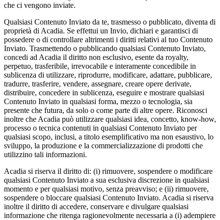
che ci vengono inviate.
Qualsiasi Contenuto Inviato da te, trasmesso o pubblicato, diventa di
proprietà di Acadia. Se effettui un Invio, dichiari e garantisci di
possedere o di controllare altrimenti i diritti relativi al tuo Contenuto
Inviato. Trasmettendo o pubblicando qualsiasi Contenuto Inviato,
concedi ad Acadia il diritto non esclusivo, esente da royalty,
perpetuo, trasferibile, irrevocabile e interamente concedibile in
sublicenza di utilizzare, riprodurre, modificare, adattare, pubblicare,
tradurre, trasferire, vendere, assegnare, creare opere derivate,
distribuire, concedere in sublicenza, eseguire e mostrare qualsiasi
Contenuto Inviato in qualsiasi forma, mezzo o tecnologia, sia
presente che futura, da solo o come parte di altre opere. Riconosci
inoltre che Acadia può utilizzare qualsiasi idea, concetto, know-how,
processo o tecnica contenuti in qualsiasi Contenuto Inviato per
qualsiasi scopo, inclusi, a titolo esemplificativo ma non esaustivo, lo
sviluppo, la produzione e la commercializzazione di prodotti che
utilizzino tali informazioni.
Acadia si riserva il diritto di: (i) rimuovere, sospendere o modificare
qualsiasi Contenuto Inviato a sua esclusiva discrezione in qualsiasi
momento e per qualsiasi motivo, senza preavviso; e (ii) rimuovere,
sospendere o bloccare qualsiasi Contenuto Inviato. Acadia si riserva
inoltre il diritto di accedere, conservare e divulgare qualsiasi
informazione che ritenga ragionevolmente necessaria a (i) adempiere