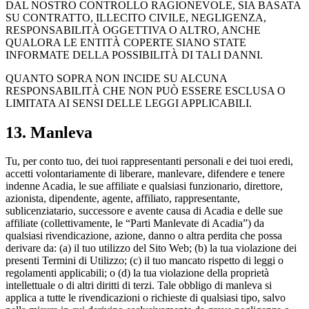
DAL NOSTRO CONTROLLO RAGIONEVOLE, SIA BASATA
SU CONTRATTO, ILLECITO CIVILE, NEGLIGENZA,
RESPONSABILITÀ OGGETTIVA O ALTRO, ANCHE
QUALORA LE ENTITÀ COPERTE SIANO STATE
INFORMATE DELLA POSSIBILITÀ DI TALI DANNI.
QUANTO SOPRA NON INCIDE SU ALCUNA
RESPONSABILITÀ CHE NON PUÒ ESSERE ESCLUSA O
LIMITATA AI SENSI DELLE LEGGI APPLICABILI.
13. Manleva
Tu, per conto tuo, dei tuoi rappresentanti personali e dei tuoi eredi,
accetti volontariamente di liberare, manlevare, difendere e tenere
indenne Acadia, le sue affiliate e qualsiasi funzionario, direttore,
azionista, dipendente, agente, affiliato, rappresentante,
sublicenziatario, successore e avente causa di Acadia e delle sue
affiliate (collettivamente, le “Parti Manlevate di Acadia”) da
qualsiasi rivendicazione, azione, danno o altra perdita che possa
derivare da: (a) il tuo utilizzo del Sito Web; (b) la tua violazione dei
presenti Termini di Utilizzo; (c) il tuo mancato rispetto di leggi o
regolamenti applicabili; o (d) la tua violazione della proprietà
intellettuale o di altri diritti di terzi. Tale obbligo di manleva si
applica a tutte le rivendicazioni o richieste di qualsiasi tipo, salvo