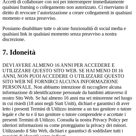
Accetti di collaborare con noi per interrompere immediatamente
qualsiasi framing o collegamento non autorizzato. Ci riserviamo il
diritto di revocare l’autorizzazione a creare collegamenti in qualsiasi
momento e senza preavviso.
Possiamo disabilitare tutte o alcune funzionalità di social media e
qualsiasi link in qualsiasi momento senza preavviso a nostra
discrezione.
7. Idoneità
DEVI AVERE ALMENO 16 ANNI PER ACCEDERE E
UTILIZZARE QUESTO SITO WEB. SE HAI MENO DI 16
ANNI, NON PUOI ACCEDERE O UTILIZZARE QUESTO
SITO WEB NÉ FORNIRCI ALCUNA INFORMAZIONE
PERSONALE. Non abbiamo intenzione di raccogliere alcuna
informazione di identificazione personale da bambini attraverso il
nostro Sito Web. Se hai almeno 16 anni ma sei minorenne nel luogo
in cui risiedi (18 anni negli Stati Uniti), dichiari e garantisci di aver
letto i presenti Termini di Utilizzo insieme a un tuo genitore o tutore
legale e che tu e il tuo genitore o tutore comprendete e accettate i
presenti Termini di Utilizzo. Consulta la nostra Privacy Policy per
ulteriori informazioni su come proteggiamo la privacy dei minori.
Utilizzando il Sito Web, dichiari e garantisci di soddisfare tutti i