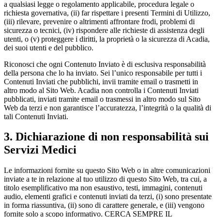
a qualsiasi legge o regolamento applicabile, procedura legale o
richiesta governativa, (ii) far rispettare i presenti Termini di Utilizzo,
(iii) rilevare, prevenire o altrimenti affrontare frodi, problemi di
sicurezza o tecnici, (iv) rispondere alle richieste di assistenza degli
utenti, o (v) proteggere i diritti, la proprietà o la sicurezza di Acadia,
dei suoi utenti e del pubblico.
Riconosci che ogni Contenuto Inviato è di esclusiva responsabilità
della persona che lo ha inviato. Sei l’unico responsabile per tutti i
Contenuti Inviati che pubblichi, invii tramite email o trasmetti in
altro modo al Sito Web. Acadia non controlla i Contenuti Inviati
pubblicati, inviati tramite email o trasmessi in altro modo sul Sito
Web da terzi e non garantisce l’accuratezza, l’integrità o la qualità di
tali Contenuti Inviati.
3. Dichiarazione di non responsabilità sui
Servizi Medici
Le informazioni fornite su questo Sito Web o in altre comunicazioni
inviate a te in relazione al tuo utilizzo di questo Sito Web, tra cui, a
titolo esemplificativo ma non esaustivo, testi, immagini, contenuti
audio, elementi grafici e contenuti inviati da terzi, (i) sono presentate
in forma riassuntiva, (ii) sono di carattere generale, e (iii) vengono
fornite solo a scopo informativo. CERCA SEMPRE IL