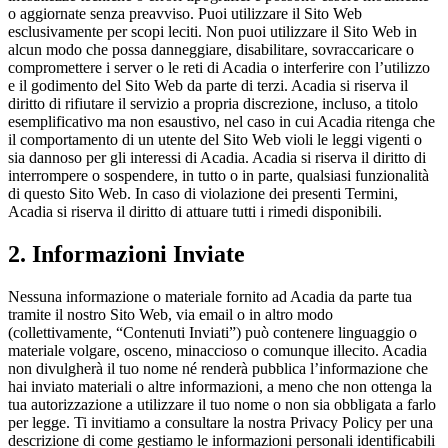
o aggiornate senza preavviso. Puoi utilizzare il Sito Web
esclusivamente per scopi leciti. Non puoi utilizzare il Sito Web in
alcun modo che possa danneggiare, disabilitare, sovraccaricare o
compromettere i server o le reti di Acadia o interferire con l’utilizzo
e il godimento del Sito Web da parte di terzi. Acadia si riserva il
diritto di rifiutare il servizio a propria discrezione, incluso, a titolo
esemplificativo ma non esaustivo, nel caso in cui Acadia ritenga che
il comportamento di un utente del Sito Web violi le leggi vigenti o
sia dannoso per gli interessi di Acadia. Acadia si riserva il diritto di
interrompere o sospendere, in tutto o in parte, qualsiasi funzionalità
di questo Sito Web. In caso di violazione dei presenti Termini,
Acadia si riserva il diritto di attuare tutti i rimedi disponibili.
2. Informazioni Inviate
Nessuna informazione o materiale fornito ad Acadia da parte tua
tramite il nostro Sito Web, via email o in altro modo
(collettivamente, “Contenuti Inviati”) può contenere linguaggio o
materiale volgare, osceno, minaccioso o comunque illecito. Acadia
non divulgherà il tuo nome né renderà pubblica l’informazione che
hai inviato materiali o altre informazioni, a meno che non ottenga la
tua autorizzazione a utilizzare il tuo nome o non sia obbligata a farlo
per legge. Ti invitiamo a consultare la nostra Privacy Policy per una
descrizione di come gestiamo le informazioni personali identificabili