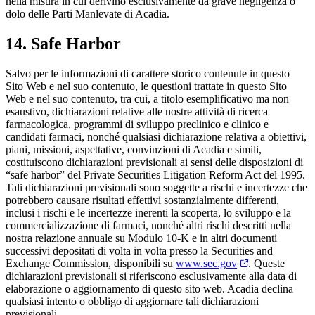
nella misura in cui derivino esclusivamente da grave negligenza o
dolo delle Parti Manlevate di Acadia.
14. Safe Harbor
Salvo per le informazioni di carattere storico contenute in questo
Sito Web e nel suo contenuto, le questioni trattate in questo Sito
Web e nel suo contenuto, tra cui, a titolo esemplificativo ma non
esaustivo, dichiarazioni relative alle nostre attività di ricerca
farmacologica, programmi di sviluppo preclinico e clinico e
candidati farmaci, nonché qualsiasi dichiarazione relativa a obiettivi,
piani, missioni, aspettative, convinzioni di Acadia e simili,
costituiscono dichiarazioni previsionali ai sensi delle disposizioni di
“safe harbor” del Private Securities Litigation Reform Act del 1995.
Tali dichiarazioni previsionali sono soggette a rischi e incertezze che
potrebbero causare risultati effettivi sostanzialmente differenti,
inclusi i rischi e le incertezze inerenti la scoperta, lo sviluppo e la
commercializzazione di farmaci, nonché altri rischi descritti nella
nostra relazione annuale su Modulo 10-K e in altri documenti
successivi depositati di volta in volta presso la Securities and
Exchange Commission, disponibili su
www.sec.gov
. Queste
dichiarazioni previsionali si riferiscono esclusivamente alla data di
elaborazione o aggiornamento di questo sito web. Acadia declina
qualsiasi intento o obbligo di aggiornare tali dichiarazioni
previsionali.