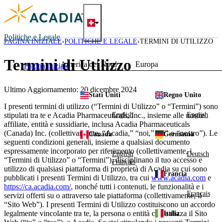
Skip
to
content
Politiche e Legale
PAGINA INIZIALE
POLITICHE E LEGALE
TERMINI DI UTILIZZO
Termini di Utilizzo
America del Nord
Europa
Pagina iniziale
Ultimo Aggiornamento: 20 dicembre 2024
Stati Uniti
Regno Unito
I presenti termini di utilizzo (“Termini di Utilizzo” o “Termini”) sono
English
English
stipulati tra te e Acadia Pharmaceuticals, Inc., insieme alle nostre
affiliate, entità e sussidiarie, inclusa Acadia Pharmaceuticals
(Canada) Inc. (collettivamente, “Acadia,” “noi,” “ci” o “nostro”). Le
Canada
Germania
seguenti condizioni generali, insieme a qualsiasi documento
espressamente incorporato per riferimento (collettivamente, i
English
Deutsch
“Termini di Utilizzo” o “Termini”), disciplinano il tuo accesso e
Français
utilizzo di qualsiasi piattaforma di proprietà di Acadia su cui sono
Francia
pubblicati i presenti Termini di Utilizzo, tra cui
www.acadia.com
e
https://ca.acadia.com/
, nonché tutti i contenuti, le funzionalità e i
Français
servizi offerti su o attraverso tale piattaforma (collettivamente, il
“Sito Web”). I presenti Termini di Utilizzo costituiscono un accordo
legalmente vincolante tra te, la persona o entità che utilizza il Sito
Italia