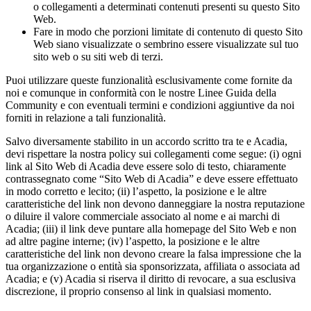
o collegamenti a determinati contenuti presenti su questo Sito
Web.
Fare in modo che porzioni limitate di contenuto di questo Sito
Web siano visualizzate o sembrino essere visualizzate sul tuo
sito web o su siti web di terzi.
Puoi utilizzare queste funzionalità esclusivamente come fornite da
noi e comunque in conformità con le nostre Linee Guida della
Community e con eventuali termini e condizioni aggiuntive da noi
forniti in relazione a tali funzionalità.
Salvo diversamente stabilito in un accordo scritto tra te e Acadia,
devi rispettare la nostra policy sui collegamenti come segue: (i) ogni
link al Sito Web di Acadia deve essere solo di testo, chiaramente
contrassegnato come “Sito Web di Acadia” e deve essere effettuato
in modo corretto e lecito; (ii) l’aspetto, la posizione e le altre
caratteristiche del link non devono danneggiare la nostra reputazione
o diluire il valore commerciale associato al nome e ai marchi di
Acadia; (iii) il link deve puntare alla homepage del Sito Web e non
ad altre pagine interne; (iv) l’aspetto, la posizione e le altre
caratteristiche del link non devono creare la falsa impressione che la
tua organizzazione o entità sia sponsorizzata, affiliata o associata ad
Acadia; e (v) Acadia si riserva il diritto di revocare, a sua esclusiva
discrezione, il proprio consenso al link in qualsiasi momento.