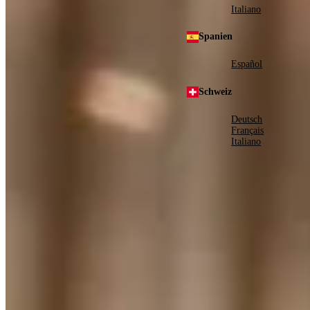
Italiano
Spanien
Español
Schweiz
Deutsch
Français
Italiano