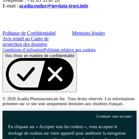
Téléphone : +32 65 55 41 20
E-mail :
acadia.eudpr@mydata-trust.info
Politique de Confidentialité
Mentions légales
Avis relatif au Cadre de
protection des données
Conditions d’utilisation
Politique relative aux cookies
Vos choix en matière de confidentialité
© 2026 Acadia Pharmaceuticals Inc. Tous droits réservés. Les informations
présentes sur ce site sont uniquement destinées aux résidents français.
Continuer sans accepter
En cliquant sur « Accepter tous les cookies », vous acceptez le
stockage de cookies sur votre appareil pour améliorer la navigation