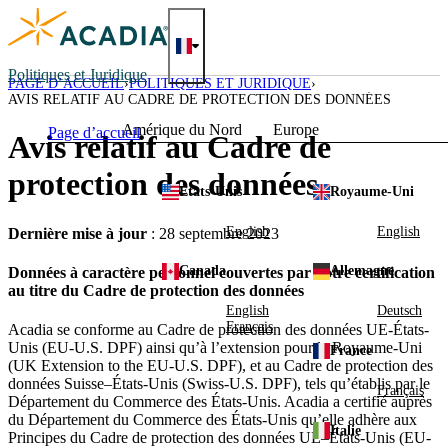
Skip
to
content
Politiques et Juridique
PAGE D’ACCUEIL
POLITIQUES ET JURIDIQUE
AVIS RELATIF AU CADRE DE PROTECTION DES DONNÉES
Amérique du Nord
Europe
Page d’accueil
Avis relatif au Cadre de
protection des données
États-Unis
Royaume-Uni
English
English
Dernière mise à jour
: 28 septembre 2023
Canada
Allemagne
Données à caractère personnel couvertes par notre certification
au titre du Cadre de protection des données
English
Deutsch
Français
Acadia se conforme au Cadre de protection des données UE-États-
Unis (EU-U.S. DPF) ainsi qu’à l’extension pour le Royaume-Uni
France
(UK Extension to the EU-U.S. DPF), et au Cadre de protection des
données Suisse–États-Unis (Swiss-U.S. DPF), tels qu’établis par le
Français
Département du Commerce des États-Unis. Acadia a certifié auprès
du Département du Commerce des États-Unis qu’elle adhère aux
Italie
Principes du Cadre de protection des données UE–États-Unis (EU-