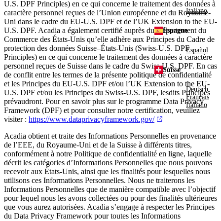
U.S. DPF Principles) en ce qui concerne le traitement des données à
Italiano
caractère personnel reçues de l’Union européenne et du Royaume-
Uni dans le cadre du EU-U.S. DPF et de l’UK Extension to the EU-
U.S. DPF. Acadia a également certifié auprès du Département du
Espagne
Commerce des États-Unis qu’elle adhère aux Principes du Cadre de
protection des données Suisse–États-Unis (Swiss-U.S. DPF
Español
Principles) en ce qui concerne le traitement des données à caractère
personnel reçues de Suisse dans le cadre du Swiss-U.S. DPF. En cas
Suisse
de conflit entre les termes de la présente politique de confidentialité
et les Principes du EU-U.S. DPF et/ou l’UK Extension to the EU-
Deutsch
U.S. DPF et/ou les Principes du Swiss-U.S. DPF, lesdits Principes
Français
prévaudront. Pour en savoir plus sur le programme Data Privacy
Italiano
Framework (DPF) et pour consulter notre certification, veuillez
visiter :
https://www.dataprivacyframework.gov/
Acadia obtient et traite des Informations Personnelles en provenance
de l’EEE, du Royaume-Uni et de la Suisse à différents titres,
conformément à notre Politique de confidentialité en ligne, laquelle
décrit les catégories d’Informations Personnelles que nous pouvons
recevoir aux États-Unis, ainsi que les finalités pour lesquelles nous
utilisons ces Informations Personnelles. Nous ne traiterons les
Informations Personnelles que de manière compatible avec l’objectif
pour lequel nous les avons collectées ou pour des finalités ultérieures
que vous aurez autorisées. Acadia s’engage à respecter les Principes
du Data Privacy Framework pour toutes les Informations